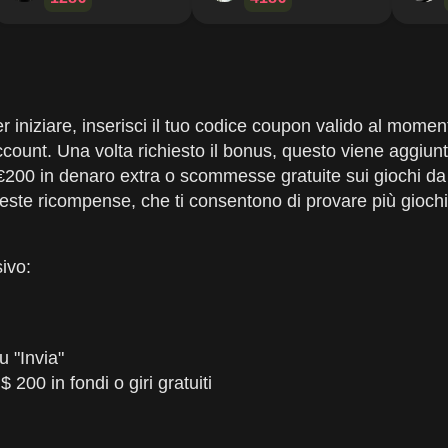
 iniziare, inserisci il tuo codice coupon valido al momen
ccount. Una volta richiesto il bonus, questo viene aggiunt
a €200 in denaro extra o scommesse gratuite sui giochi da
ste ricompense, che ti consentono di provare più giochi
ivo:
u "Invia"
 200 in fondi o giri gratuiti