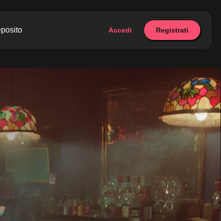
posito
Accedi
Registrati