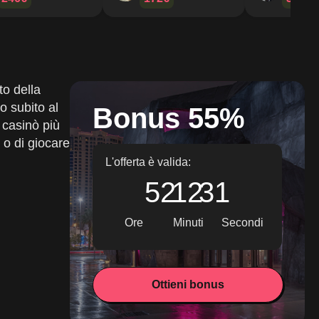
to della
o subito al
Bonus 55%
 casinò più
 o di giocare
L'offerta è valida:
52
12
29
Ore
Minuti
Secondi
Ottieni bonus