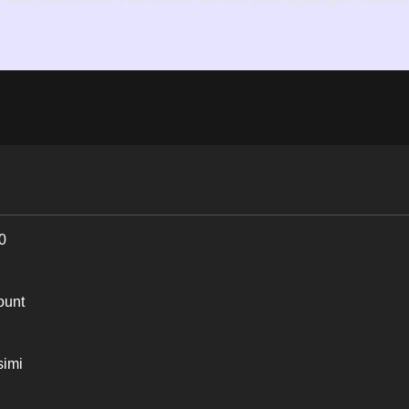
0
ount
simi