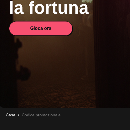
la fortuna
Gioca ora
Casa
Codice promozionale