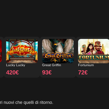
Banana Splash
Munchers
Mad Scientist
193€
409€
196€
 nuovi che quelli di ritorno.