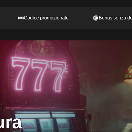
Codice promozionale
Bonus senza de
ura