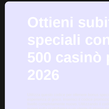
Ottieni subi
speciali co
500 casinò p
2026
Utilizza questo codice per ottenere bonus speciali
esperienza di gioco. Inserisci il codice promoz
livello completamente nuovo. Utilizzando il cod
nuovo sulla piattaforma o un utente di ritorno da