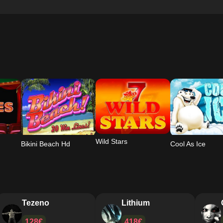
Wild Stars
Bikini Beach Hd
Cool As Ice
Roadblock
Tezeno
67€
128€