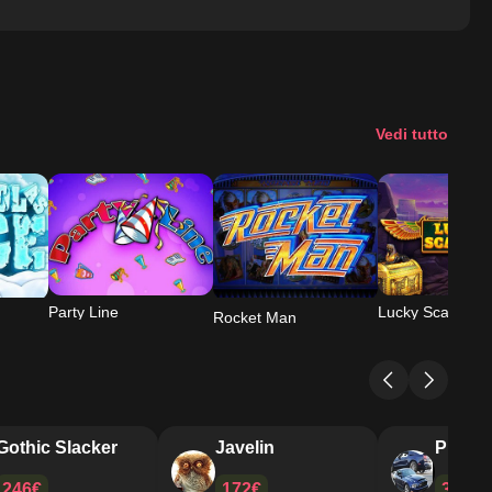
Vedi tutto
Party Line
Lucky Scarabs
Rocket Man
Lithium
Gothic Slacker
Javeli
418€
246€
172€