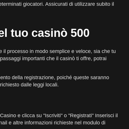
rminati giocatori. Assicurati di utilizzare subito il
l tuo casinò 500
 il processo in modo semplice e veloce, sia che tu
assaggi importanti che il casinò ti offre, potrai
mento della registrazione, poiché queste saranno
ichiesto dalle leggi locali.
asino e clicca su "Iscriviti" o "Registrati" Inserisci il
ail e altre informazioni richieste nel modulo di