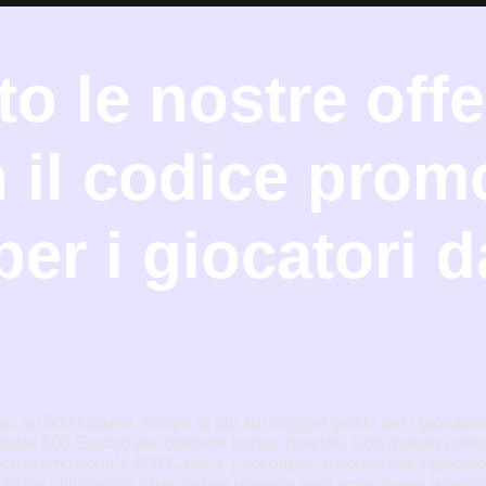
to le nostre off
n il codice prom
er i giocatori da
 su 500 Casino. Scopri di più sui migliori giochi per i giocatori i
ionale 500 Casino per ottenere bonus speciali. Con questo codic
ice promozionale 500 Casino, puoi ottenere bonus che i giocato
 Italia, utilizzando il tuo codice univoco puoi aggiungere istanta