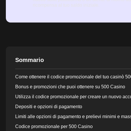
ricompensa al tuo saldo iniziale.
Sommario
Come ottenere il codice promozionale del tuo casinò 50
Bonus e promozioni che puoi ottenere su 500 Casino
Utilizza il codice promozionale per creare un nuovo acc
Depositi e opzioni di pagamento
Limiti alle opzioni di pagamento e prelievi minimi e mas
Codice promozionale per 500 Casino